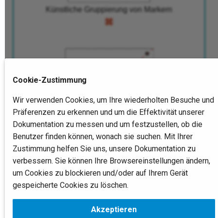
Künstliche Gruppierung von Markern
Cookie-Zustimmung
Wir verwenden Cookies, um Ihre wiederholten Besuche und
Präferenzen zu erkennen und um die Effektivität unserer
Dokumentation zu messen und um festzustellen, ob die
Marker nur in einer Linie anbringen
Benutzer finden können, wonach sie suchen. Mit Ihrer
Zustimmung helfen Sie uns, unsere Dokumentation zu
verbessern. Sie können Ihre Browsereinstellungen ändern,
um Cookies zu blockieren und/oder auf Ihrem Gerät
gespeicherte Cookies zu löschen.
Weiter
Schnittstelle
Akzeptieren