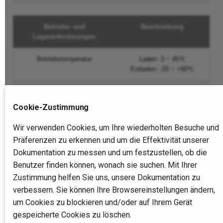
Betriebs- und
Beschreibung
Lageranforderungen
Betriebstemperatur
Laden: 0 ~ 45℃
Entladen: -20 ~ +60℃
Lager-/Transporttemperatur
-20 ~ +45℃ (weniger als 1
Monat)
Cookie-Zustimmung
-20 ~ +35℃ (weniger als 3
Monate)
Wir verwenden Cookies, um Ihre wiederholten Besuche und
-20 ~ +25℃ (weniger als
Präferenzen zu erkennen und um die Effektivität unserer
12 Monate)
Dokumentation zu messen und um festzustellen, ob die
Lager-/Transportrelative
≤ 75%RH
Benutzer finden können, wonach sie suchen. Mit Ihrer
Luftfeuchtigkeit
Zustimmung helfen Sie uns, unsere Dokumentation zu
verbessern. Sie können Ihre Browsereinstellungen ändern,
um Cookies zu blockieren und/oder auf Ihrem Gerät
gespeicherte Cookies zu löschen.
Weiter