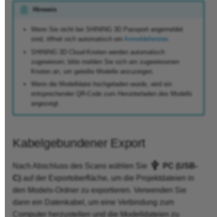
Hinweis
Wenn Sie nicht bei SHINING 3D Passport angemeldet
sind, öffnet sich automatisch ein
Anmeldefenster
.
SHINING 3D Cloud-Knoten werden automatisch
zugewiesen; bitte melden Sie sich am zugewiesenen
Knoten an, um geteilte Modelle anzuzeigen.
Wenn die Modelldatei hochgeladen wurde, wird ein
entsprechender QR-Code zum Herunterladen des Modells
angezeigt.
Kabelgebundener Export
Nach Abschluss des Scans wählen Sie
PC (USB-
C)
auf der Exportoberfläche, um die Projektdateien in
den Models-Ordner zu exportieren. Verwenden Sie
dann ein Datenkabel, um eine Verbindung zum
Computer herzustellen und die Modelldateien zu