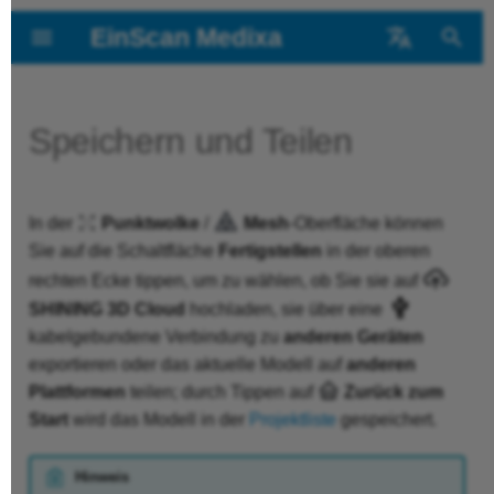
EinScan Medixa
S
中文
u
English
Speichern und Teilen
Willkommen
Einführung
Kalibrierungshinweis
Scan-Modus
Hochladen auf
Allgemeines Scann
c
SHINING 3D Cloud
h
Erste Schritte
Aktivierung und
Kalibrierungsvorgang
Scan-Vorbereitung
Füße scannen
In der
Punktwolke
/
Mesh
-Oberfläche können
e
Verbindung
Kabelgebundener
Sie auf die Schaltfläche
Fertigstellen
in der oberen
w
Versionsgeschichte
Vorschau und
Export
rechten Ecke tippen, um zu wählen, ob Sie sie auf
Kontrollzentrum
Einstellungen
SHINING 3D Cloud
hochladen, sie über eine
i
kabelgebundene Verbindung zu
anderen Geräten
Auf anderen
r
exportieren oder das aktuelle Modell auf
anderen
Dateiliste
Scannen
Plattformen teilen
d
Plattformen
teilen; durch Tippen auf
Zurück zum
Start
wird das Modell in der
Projektliste
gespeichert.
i
Screencast
Scan-Rücklauf
n
Hinweis