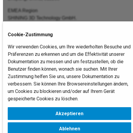
i
Datenbearbeitung
Hybrider
EMEA Region
t
SHINING 3D Technology GmbH.
Sprungfrosch
Ausrichtung
Stuttgart, Germany
i
Phone: +49 711 28444089
Cookie-Zustimmung
a
Add: Breitwiesenstraße 28, 70565, Stuttgart, Germany
FreeProbe Operation
Wir verwenden Cookies, um Ihre wiederholten Besuche und
l
Americas Region
Präferenzen zu erkennen und um die Effektivität unserer
i
SHINING 3D Technology Inc.
Dokumentation zu messen und um festzustellen, ob die
San Leandro, United States
s
Benutzer finden können, wonach sie suchen. Mit Ihrer
Phone: +1 (888) 597-5655
Zustimmung helfen Sie uns, unsere Dokumentation zu
i
Add: 2450 Alvarado St #7, San Leandro, CA 94577
verbessern. Sie können Ihre Browsereinstellungen ändern,
e
um Cookies zu blockieren und/oder auf Ihrem Gerät
gespeicherte Cookies zu löschen.
r
t
Akzeptieren
Copyright © 2026 SHINING 3D, All rights reserved.
Ablehnen
Change cookie settings