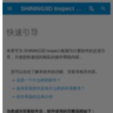
SHINING3D Inspect 2026
键
English
入
快速引导
软件简介
截面创建
距离、角度与直径检验
球棒测量
CMM 创建
以
开
软件安装
CAD 自动创建特征
GD&T
自动检测
在 CAD 模型上点选
本章节为 SHINING3D Inspect 检测与计量软件的总览引
始
导，方便您快速找到相应的操作帮助内容。
搜
软件界面
直接创建特征
GD&T 检查
自动监听
锚定创建
索
您可以在此了解本软件的功能、安装等相关内容。
凹坑分析
极端位置点创建
这是一个什么样的软件？
如何安装软件及有什么样的环境要求？
参数化创建
软件界面的总体介绍
拟合创建
当您成功安装软件后，软件使用的完整流程如下：