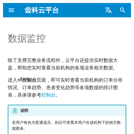
齿科云平台
键
English
入
Português
数据监控
平台介绍
医院/诊所用户操作
应用设置
登录/注册
医院/诊所用户
平台简介
主界面
主界面
应用设置
业务相关
业务相关
以
界面
开
主要功能
文件
管理机构
技工所用户
功能权限
控制台
控制台
文件
平台相关
平台相关
除了支撑完整业务流程外，云平台还提供实时数据大
始
技工所用户操作界面
盘，帮助您实时查看当前机构的各项业务相关数据。
搜
布局与支撑
建立关系网
邀请与奖励
业务流程
订单管理
订单管理
布局与支撑
进入
控制台
页面，即可实时查看当前机构的订单分布
索
情况、订单趋势、患者变化趋势等各项数据的统计图
绑定打印机
先临积分
设计服务
设计服务
表，具体请参考
控制台
。
处理订单
扫描单
关系网
说明
若用户角色为普通成员，则仅可查看本用户在该机构下的相关数
云端切片
患者管理
成员
据图表。