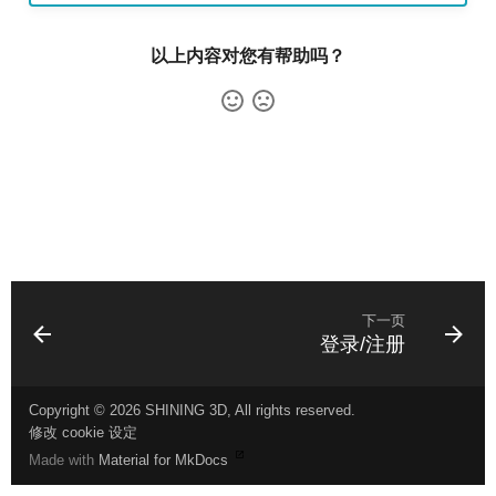
打印文件
报告管理
设备管理
以上内容对您有帮助吗？
数据监控
关系网
机构设置
成员
工单
机构设置
打印机
工单
下一页
打印机
登录/注册
Copyright © 2026 SHINING 3D, All rights reserved.
修改 cookie 设定
Made with
Material for MkDocs