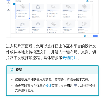
报告管理
创建订单
打印文件
关系网
云端切片
数据监控
成员
制作检查报告
机构设置
数据监控
进入切片页面后，您可以选择已上传至本平台的设计文
件或从本地上传模型文件，并进入一键布局、支撑、切
片及下发或打印流程，具体请参考
云端切片
。
工单
说明
打印机
仅授权用户可以使用此功能；若需要，请联系技术支持。
您也可以直接在订单的
设计
页面，点击
切片
，对指定设计
文件进行切片。