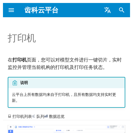
齿科云平台
键
English
入
Português
打印机
平台介绍
主界面
人工设计
登录/注册
登录/注册
医院/诊所用户
平台简介
人工设计
搜索订单
应用设置
应用设置
业务相关
业务相关
以
开
主要功能
控制台
AI 设计
管理机构
管理机构
技工所用户
功能权限
AI 设计
验收设计结果
文件
文件
平台相关
平台相关
在
打印机
页面，您可以对模型文件进行一键切片，实时
始
监控并管理当前机构的打印机及打印任务状态。
搜
订单管理
设计订单
建立关系网
建立关系网
邀请与奖励
业务流程
设计订单
其他操作
布局与支撑
布局与支撑
说明
索
设计服务
设计偏好
绑定打印机
绑定打印机
先临积分
设计偏好
云平台上所有数据均来自于打印机，且所有数据均支持实时更
新。
扫描单
价目表
新建患者
处理订单
价目表
打印机列表
队列
数据总览
患者管理
创建扫描单
云端切片