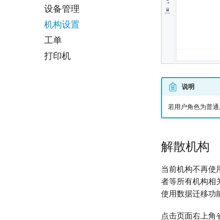
关系网
设备管理
设计偏好
设计订单
搜索订单
成员
机构设置
价目表
设计偏好
验收设计结果
搜索订单
机构设置
工单
价目表
其他操作
验收设计结果
工单
打印机
其他操作
打印机
说明
若用户角色为普通
解散机构
当前机构不再使
者等所有机构相
使用数据迁移功
点击页面右上角