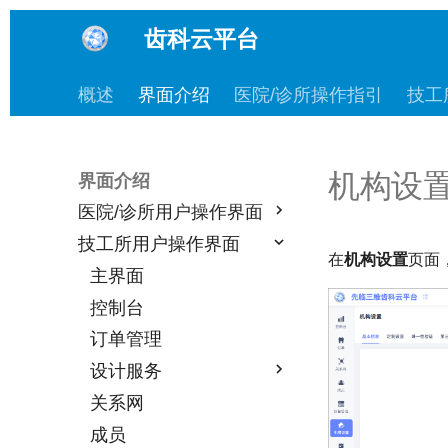
齿科云平台
概述
界面介绍
医院/诊所操作指引
技工
机构设
界面介绍
医院/诊所用户操作界面
技工所用户操作界面
主界面
在
机构设置
页面
控制台
主界面
订单管理
控制台
设计服务
订单管理
扫描单
设计服务
人工设计
患者管理
关系网
AI 设计
人工设计
报告管理
成员
设计订单
AI 设计