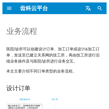
齿科云平台
键
English
入
Português
业务流程
设计订单
医院/诊所用户操作
登录/注册
登录/注册
医院/诊所用户
主界面
主界面
应用设置
应用设置
业务相关
业务相关
以
界面
开
加工订单
管理机构
管理机构
技工所用户
控制台
控制台
文件
文件
平台相关
平台相关
医院/诊所可以创建设计订单、加工订单或设计&加工订
始
技工所用户操作界面
单，发送至已建立关系网的技工所，再由技工所进行后
搜
设计&加工订单
建立关系网
建立关系网
邀请与奖励
订单管理
订单管理
布局与支撑
布局与支撑
续业务操作及与医院/诊所进行业务交互。
索
本文主要介绍不同订单类型的业务流程。
绑定打印机
绑定打印机
先临积分
设计服务
设计服务
设计订单
新建患者
处理订单
扫描单
关系网
创建扫描单
云端切片
患者管理
成员